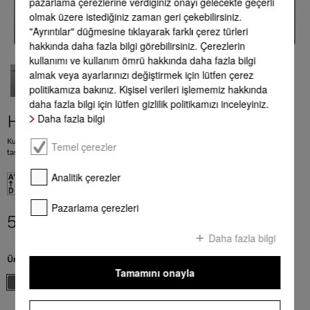
pazarlama çerezlerine verdiğiniz onayı gelecekte geçerli
olmak üzere istediğiniz zaman geri çekebilirsiniz.
"Ayrıntılar" düğmesine tıklayarak farklı çerez türleri
hakkında daha fazla bilgi görebilirsiniz. Çerezlerin
kullanımı ve kullanım ömrü hakkında daha fazla bilgi
almak veya ayarlarınızı değiştirmek için lütfen çerez
politikamıza bakınız. Kişisel verileri işlememiz hakkında
daha fazla bilgi için lütfen gizlilik politikamızı inceleyiniz.
Daha fazla bilgi
H 7860 BPX
Kulpsuz fırın besin termometresi ve BrillantLight ile mükemmel uyumlu bir
Temel çerezler
tasarım.
Analitik çerezler
EU verileri
Pazarlama çerezleri
501.990,00 TL
*
Daha fazla bilgi
Ürün rengi:
Grafit grisi
Tamamını onayla