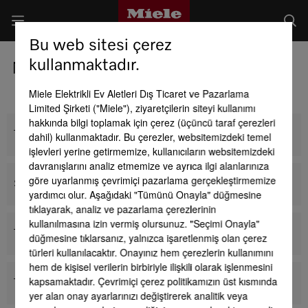
Bu web sitesi çerez
kullanmaktadır.
Miele çamaşır deterjanları
Miele Elektrikli Ev Aletleri Dış Ticaret ve Pazarlama
Limited Şirketi ("Miele"), ziyaretçilerin siteyi kullanımı
hakkında bilgi toplamak için çerez (üçüncü taraf çerezleri
Toz deterjan
dahil) kullanmaktadır. Bu çerezler, websitemizdeki temel
işlevleri yerine getirmemize, kullanıcıların websitemizdeki
davranışlarını analiz etmemize ve ayrıca ilgi alanlarınıza
göre uyarlanmış çevrimiçi pazarlama gerçekleştirmemize
Sıvı deterjan
yardımcı olur. Aşağıdaki "Tümünü Onayla" düğmesine
tıklayarak, analiz ve pazarlama çerezlerinin
kullanılmasına izin vermiş olursunuz. "Seçimi Onayla"
Tüm Miele Kapsülleri
düğmesine tıklarsanız, yalnızca işaretlenmiş olan çerez
türleri kullanılacaktır. Onayınız hem çerezlerin kullanımını
hem de kişisel verilerin birbiriyle ilişkili olarak işlenmesini
kapsamaktadır. Çevrimiçi çerez politikamızın üst kısmında
Tüm Miele kartuşları
yer alan onay ayarlarınızı değiştirerek analitik veya