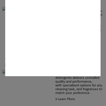
UltraPhase Çamaşır Deterjanları
Kolay ve en iyi yıkama sonuçları
için tasarlanan UltraPhase, hem
renkli hem de beyaz çamaşırlar
için düşük sıcaklıklarda
mükemmel leke çıkarma sağlar.
Otomatik dozajlama sistemimiz
sayesinde asla ihtiyacınız
olandan daha fazla deterjan
kullanmazsınız.
Daha fazlasını öğrenin
Optimal results while safeguarding your
garments
Our exclusive line of laundry
detergents delivers unrivalled
quality and performance,
with specialised options for any
cleaning task, and fragrances to
match your preference.
Learn More