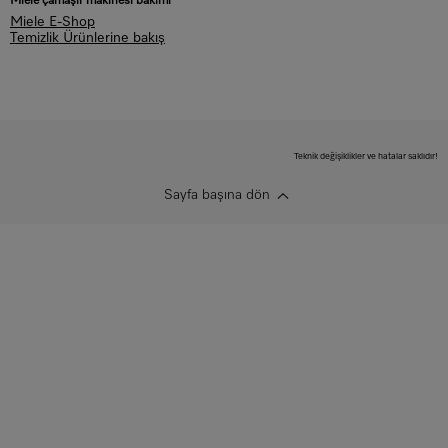
Miele çamaşır makinesi bakımı
Miele E-Shop
Temizlik Ürünlerine bakış
Teknik değişiklikler ve hatalar saklıdır!
Sayfa başına dön