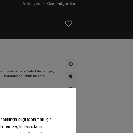
Profesyonel
Özel müşteriler
 kahve makinesi Zorlu talepler için,
i kombine edilebilir tasarım.
TL
*
ı hakkında bilgi toplamak için
ı
irmemize, kullanıcıların