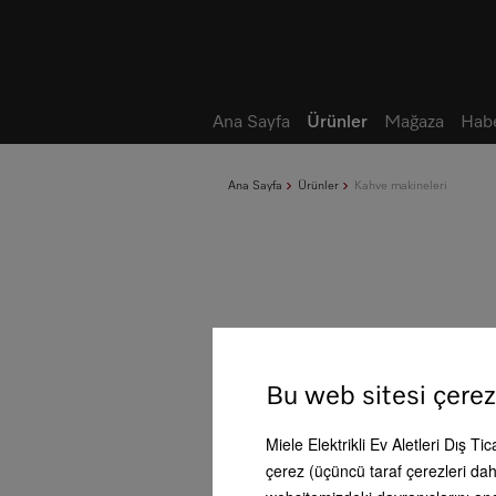
Not defteri
Ana Sayfa
Ürünler
Mağaza
Habe
Ana Sayfa
Ürünler
Kahve makineleri
Bu web sitesi çerez
Miele Elektrikli Ev Aletleri Dış Ti
çerez (üçüncü taraf çerezleri dahi