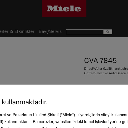
rler & Etkinlikler
Bayi/Servis
CVA 7845
DirectWater özellikli ankastre
CoffeeSelect ve AutoDescale'l
 kullanmaktadır.
439.990,00 
caret ve Pazarlama Limited Şirketi ("Miele"), ziyaretçilerin siteyi kullanım
Ürün rengi:
Obsidiyen siyah
l) kullanmaktadır. Bu çerezler, websitemizdeki temel işlevleri yerine get