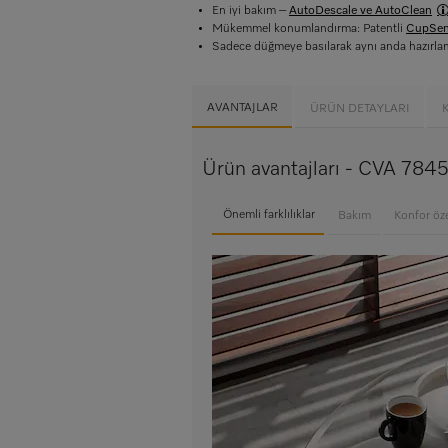
En iyi bakım –
AutoDescale ve AutoClean
Mükemmel konumlandırma: Patentli
CupSen
Sadece düğmeye basılarak aynı anda hazırl
AVANTAJLAR
ÜRÜN DETAYLARI
Ürün avantajları - CVA 784
Önemli farklılıklar
Bakım
Konfor özel