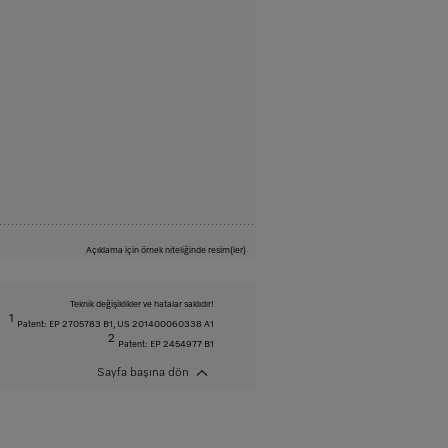
Açıklama için örnek niteliğinde resim(ler)
Teknik değişiklikler ve hatalar saklıdır!
1
Patent: EP 2705783 B1, US 201400060338 A1
2
Patent: EP 2454977 B1
Sayfa başına dön