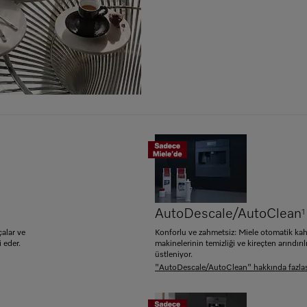
AutoDescale/AutoClean
1
çalar ve
Konforlu ve zahmetsiz: Miele otomatik ka
 eder.
makinelerinin temizliği ve kireçten arındırı
üstleniyor.
"AutoDescale/AutoClean" hakkında fazlas