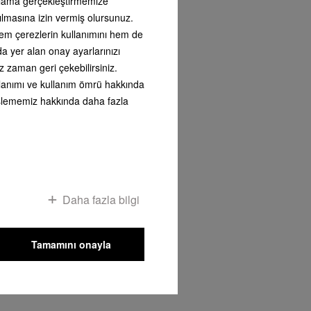
arlama gerçekleştirmemize
ılmasına izin vermiş olursunuz.
tıdır.
 hem çerezlerin kullanımını hem de
nda yer alan onay ayarlarınızı
z zaman geri çekebilirsiniz.
kullanımı ve kullanım ömrü hakkında
i işlememiz hakkında daha fazla
Daha fazla bilgi
Tamamını onayla