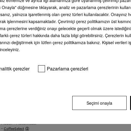
aliz etmemize ve ayrıca ilgi alanlarınıza göre uyarlanmış çevrimiçi paz
 Onayla" düğmesine tıklayarak, analiz ve pazarlama çerezlerinin kullan
* Tavsiye edilen KDV dahil peşin fiya
anız, yalnızca işaretlenmiş olan çerez türleri kullanılacaktır. Onayınız
li olarak işlenmesini kapsamaktadır. Çevrimiçi çerez politikamızın üst kısmı
ama çerezlerine verdiğiniz onayı gelecekte geçerli olmak üzere istediğini
farklı çerez türleri hakkında daha fazla bilgi görebilirsiniz. Çerezlerin 
rınızı değiştirmek için lütfen çerez politikamıza bakınız. Kişisel veriler
 inceleyiniz.
nalitik çerezler
Pazarlama çerezleri
Seçimi onayla
orlu talepler için, CoffeeSelect ve AutoDescale'li kombine edilebilir tasarım.
− M Touch + MotionReact
i −
CoffeeSelect