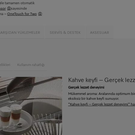
ile tamamen otomatik
sor
sayesinde
ama –
OneTouch for Two
KARŞIDAN YÜKLEMELER
SERVIS & DESTEK
AKSESUAR
5
likleri
Kullanım rahatlığı
Kahve keyfi – Gerçek lez
Gerçek lezzet deneyimi
Mükemmel aroma: Aralarında optimum bir 
eksiksiz bir kahve keyfi sunuyor.
"Kahve keyfi – Gerçek lezzet deneyimi" ha