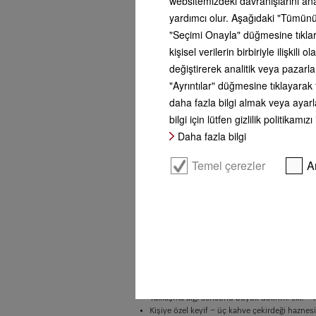
websitemizdeki davranışlarını an
yardımcı olur. Aşağıdaki "Tümünü
"Seçimi Onayla" düğmesine tıklars
kişisel verilerin birbiriyle ilişki
değiştirerek analitik veya pazarl
"Ayrıntılar" düğmesine tıklayarak 
daha fazla bilgi almak veya ayarla
bilgi için lütfen gizlilik politikamızı
Daha fazla bilgi
Temel çerezler
A
Daha fazla ürün bilgileri
DirectWater özellikli ankastre kahve makinesi Z
Yaklaşma algı sensörlü büyük doknm. ekr. 
Kişiye özel keyif − üç kahve çekirdeği haznes