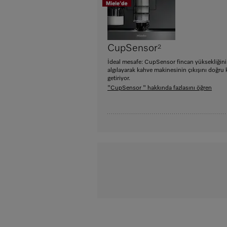
CupSensor
2
İdeal mesafe: CupSensor fincan yüksekliğini
algılayarak kahve makinesinin çıkışını doğr
getiriyor.
"CupSensor " hakkında fazlasını öğren