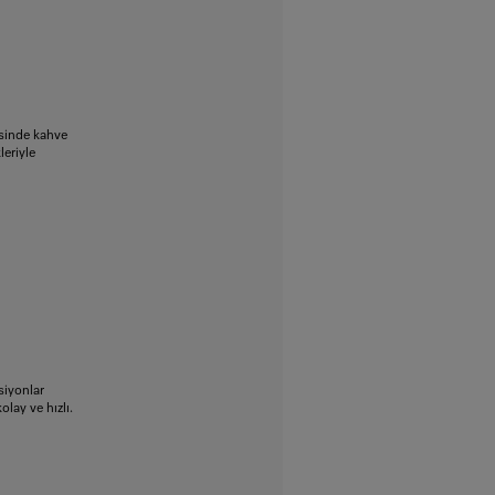
esinde kahve
leriyle
siyonlar
lay ve hızlı.