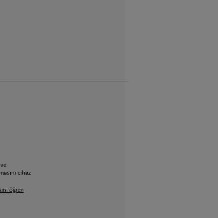
hve
lmasını cihaz
ını öğren