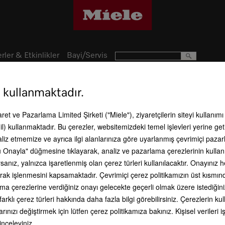
rler & Etkinlikler
Bayi/Servis
 kullanmaktadır.
Süreklilik
caret ve Pazarlama Limited Şirketi ("Miele"), ziyaretçilerin siteyi kullanım
l) kullanmaktadır. Bu çerezler, websitemizdeki temel işlevleri yerine get
aliz etmemize ve ayrıca ilgi alanlarınıza göre uyarlanmış çevrimiçi paz
 Onayla" düğmesine tıklayarak, analiz ve pazarlama çerezlerinin kullan
anız, yalnızca işaretlenmiş olan çerez türleri kullanılacaktır. Onayınız
So
li olarak işlenmesini kapsamaktadır. Çevrimiçi çerez politikamızın üst kısmı
ama çerezlerine verdiğiniz onayı gelecekte geçerli olmak üzere istediğini
Miele 
şirket
farklı çerez türleri hakkında daha fazla bilgi görebilirsiniz. Çerezlerin 
gerek
rınızı değiştirmek için lütfen çerez politikamıza bakınız. Kişisel veriler
için ş
organ
 inceleyiniz.