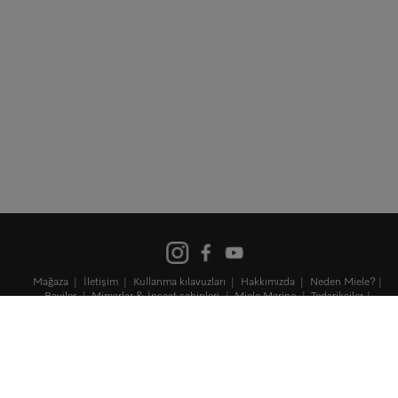
Mağaza
İletişim
Kullanma kılavuzları
Hakkımızda
Neden Miele?
Bayiler
Mimarlar & İnşaat sahipleri
Miele Marine
Tedarikçiler
Kariyerler
Miele Corporate
Kişisel Verilerin Korunması
Kullanım şartları
Künye
Şartlar ve koşullar
Site Haritası
Bilgi Toplumu Hizmetleri