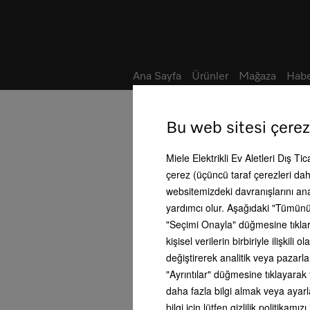
Not defteri
Ana Sayfa
Ürünler
Mağaza
Habe
Ana Sayfa
Hakkımızda
Bu web sitesi çerez
Miele Elektrikli Ev Aletleri Dış Ti
Neden Miele?
çerez (üçüncü taraf çerezleri dahi
Felsefe
websitemizdeki davranışlarını an
yardımcı olur. Aşağıdaki "Tümünü
Geçmiş
"Seçimi Onayla" düğmesine tıklars
kişisel verilerin birbiriyle ilişki
İş gelişimi
değiştirerek analitik veya pazarl
"Ayrıntılar" düğmesine tıklayarak 
Yönetim
daha fazla bilgi almak veya ayarla
bilgi için lütfen gizlilik politikamızı
Süreklilik