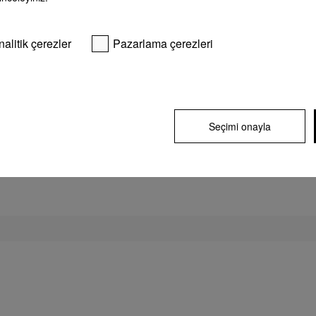
üyesi
imzal
sürek
Daha 
nalitik çerezler
Pazarlama çerezleri
Seçimi onayla