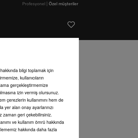
Profesyonel
Özel müşteriler
ı hakkında bilgi toplamak için
irmemize, kullanıcıların
arlama gerçekleştirmemize
ılmasına izin vermiş olursunuz.
 hem çerezlerin kullanımını hem de
rumluluk
nda yer alan onay ayarlarınızı
z zaman geri çekebilirsiniz.
için sürekliliği olan faaliyetler,
in değerleri ve gelenekleri için
kullanımı ve kullanım ömrü hakkında
lidir ve uzun vadeli şirket başarısı
i işlememiz hakkında daha fazla
arttır. Miele UN süreklilik
izasyonu Global Compact'ın bir