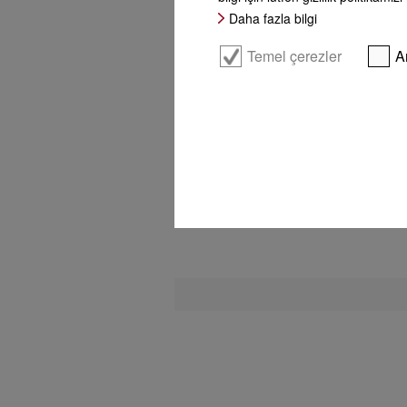
Daha fazla bilgi
İnsan hakları – Duruşumuz
Temel çerezler
A
İhbar yönetimi ve şikayet
prosedürü
Ödüller & Test damgası
Şubeler
İletişim