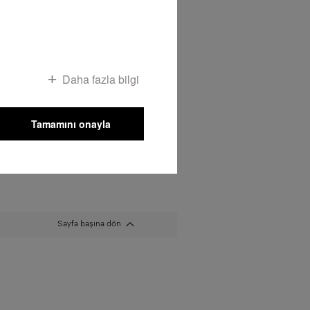
dir ve "Charta der Vielfalt"i
ayandır. Miele her iki yılda bir
lilik raporu yayınlamaktadır.
fazla bilgi için
Daha fazla bilgi
Tamamını onayla
Sayfa başına dön