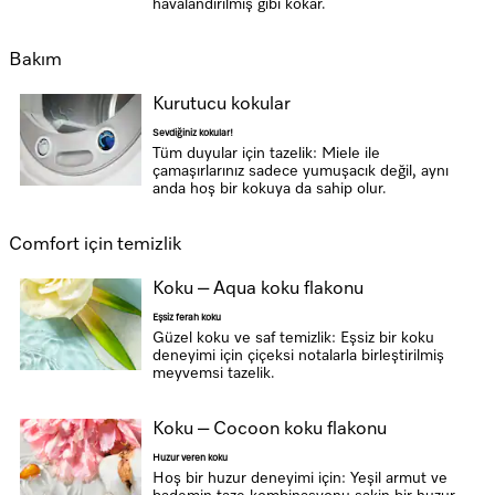
havalandırılmış gibi kokar.
Bakım
Kurutucu kokular
Sevdiğiniz kokular!
Tüm duyular için tazelik: Miele ile
çamaşırlarınız sadece yumuşacık değil, aynı
anda hoş bir kokuya da sahip olur.
Comfort için temizlik
Koku – Aqua koku flakonu
Eşsiz ferah koku
Güzel koku ve saf temizlik: Eşsiz bir koku
deneyimi için çiçeksi notalarla birleştirilmiş
meyvemsi tazelik.
Koku – Cocoon koku flakonu
Huzur veren koku
Hoş bir huzur deneyimi için: Yeşil armut ve