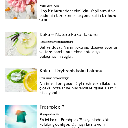
Huzur veren koku
Hoş bir huzur deneyimi için: Yeşil armut ve
bademin taze kombinasyonu sakin bir huzur
verir.
Koku – Nature koku flakonu
Doğallığın tazelikle buluşması
Saf ve doğal: Narin koku sizi doğaya götürür
ve taze bambunun elma notalarıyla
buluşmasını sağlar.
Koku – DryFresh koku flakonu
Uzun süren bir ferahlık için
Narin ve koruyucu: DryFresh koku flakonu,
çiçeksi notalar ve pudramsı vurgularla saflık
hissi yaratır.
Freshplex™
Bir çırpıda tazelik
En iyi koku: Freshplex™ sayesinde kötu
kolular gideriliyor. Çamaşırlarınız yeni