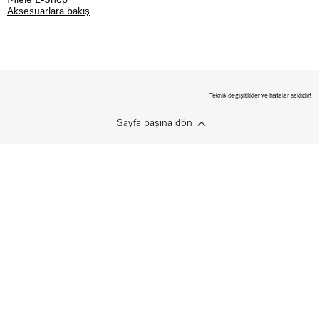
Miele E-Shop
Aksesuarlara bakış
Teknik değişiklikler ve hatalar saklıdır!
Sayfa başına dön