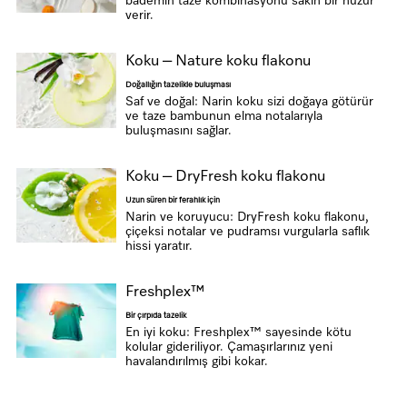
bademin taze kombinasyonu sakin bir huzur
verir.
Koku – Nature koku flakonu
Doğallığın tazelikle buluşması
Saf ve doğal: Narin koku sizi doğaya götürür
ve taze bambunun elma notalarıyla
buluşmasını sağlar.
Koku – DryFresh koku flakonu
Uzun süren bir ferahlık için
Narin ve koruyucu: DryFresh koku flakonu,
çiçeksi notalar ve pudramsı vurgularla saflık
hissi yaratır.
Freshplex™
Bir çırpıda tazelik
En iyi koku: Freshplex™ sayesinde kötu
kolular gideriliyor. Çamaşırlarınız yeni
havalandırılmış gibi kokar.