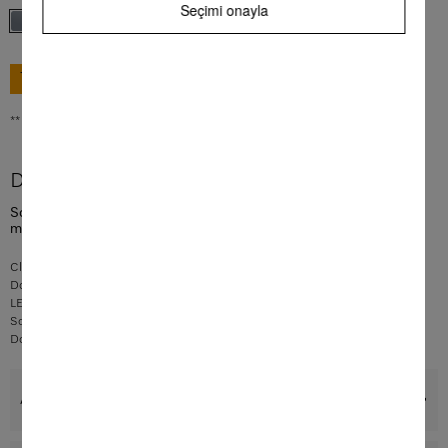
Seçimi onayla
SEPETE EKLE
** KDV dahil tüm fiyatlar, gönderim giderleri hariç
360°
Daha fazla ürün bilgileri
Solo-dondurucu Mükemmel yan yana kurulum için NoFrost ve
maksimum konfor.
Click2open
sayesinde kulpsuz cihazlar da kolayca açılabilir
Dondurulmuş gıdalar buzlanmıyor –
NoFrost
ile buz çözdürmeye son
LED ile optimal ve bakım gerektirmeyen iç aydınlatma
SoftClose
sayesinde sessizce kapanan kapılar
Dondurulan büyük ürünler için daha geniş alan –
XXL kutu
Avantajlar