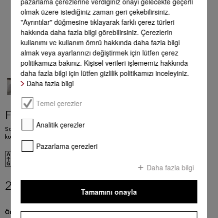
pazarlama çerezlerine verdiğiniz onayı gelecekte geçerli
olmak üzere istediğiniz zaman geri çekebilirsiniz.
"Ayrıntılar" düğmesine tıklayarak farklı çerez türleri
hakkında daha fazla bilgi görebilirsiniz. Çerezlerin
kullanımı ve kullanım ömrü hakkında daha fazla bilgi
almak veya ayarlarınızı değiştirmek için lütfen çerez
politikamıza bakınız. Kişisel verileri işlememiz hakkında
daha fazla bilgi için lütfen gizlilik politikamızı inceleyiniz.
Daha fazla bilgi
Temel çerezler
FNS 4882 D
Analitik çerezler
Solo-dondurucu Mükemmel yan yana kurulum için NoFrost ve maksimum
konfor.
Pazarlama çerezleri
EU verileri
Daha fazla bilgi
219.990,00 TL
**
Tamamını onayla
Ön yüzey rengi:
Paslanmaz çelik/CleanSteel