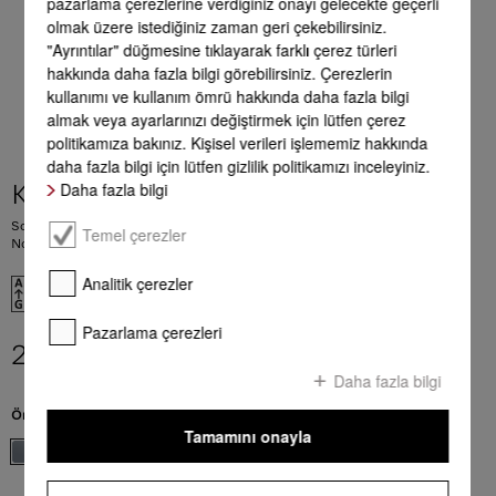
pazarlama çerezlerine verdiğiniz onayı gelecekte geçerli
olmak üzere istediğiniz zaman geri çekebilirsiniz.
"Ayrıntılar" düğmesine tıklayarak farklı çerez türleri
hakkında daha fazla bilgi görebilirsiniz. Çerezlerin
kullanımı ve kullanım ömrü hakkında daha fazla bilgi
almak veya ayarlarınızı değiştirmek için lütfen çerez
politikamıza bakınız. Kişisel verileri işlememiz hakkında
daha fazla bilgi için lütfen gizlilik politikamızı inceleyiniz.
Daha fazla bilgi
KFN 4799 CDE
Solo soğutucu-dondurucu kombinasyonu Taze buz küpleri için DailyFresh,
Temel çerezler
NoFrost ve MyIce donanımlı.
Analitik çerezler
EU verileri
Pazarlama çerezleri
212.990,00 TL
**
Daha fazla bilgi
Ön yüzey rengi:
Paslanmaz çelik/CleanSteel
Tamamını onayla