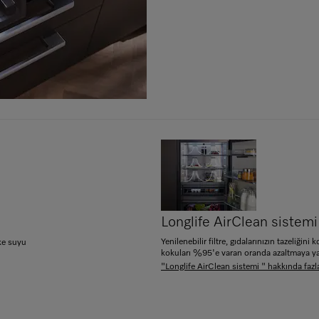
Longlife AirClean sistemi
Yenilenebilir filtre, gıdalarınızın tazeliğini 
ke suyu
kokuları %95'e varan oranda azaltmaya ya
"Longlife AirClean sistemi " hakkında fazl