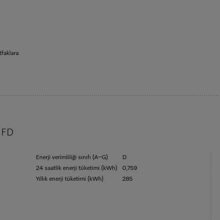
tfaklara
4 FD
Enerji verimliliği sınıfı (A–G)
D
24 saatlik enerji tüketimi (kWh)
0,759
Yıllık enerji tüketimi (kWh)
285