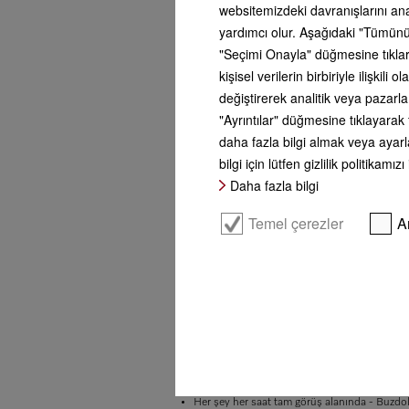
websitemizdeki davranışlarını an
yardımcı olur. Aşağıdaki "Tümünü
"Seçimi Onayla" düğmesine tıklars
kişisel verilerin birbiriyle ilişki
değiştirerek analitik veya pazarl
"Ayrıntılar" düğmesine tıklayarak 
daha fazla bilgi almak veya ayarla
bilgi için lütfen gizlilik politikamızı
Daha fazla bilgi
Temel çerezler
A
Daha fazla ürün bilgileri
MasterCool FrenchDoor MasterFresh Pro | Camer
Gıdalar 5 kata kadar daha uzun süre taze kalı
Her şey her saat tam görüş alanında - Buzdo