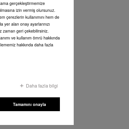
arlama gerçekleştirmemize
ılmasına izin vermiş olursunuz.
LE
 hem çerezlerin kullanımını hem de
nda yer alan onay ayarlarınızı
giderleri hariç
z zaman geri çekebilirsiniz.
kullanımı ve kullanım ömrü hakkında
i işlememiz hakkında daha fazla
Daha fazla bilgi
Tamamını onayla