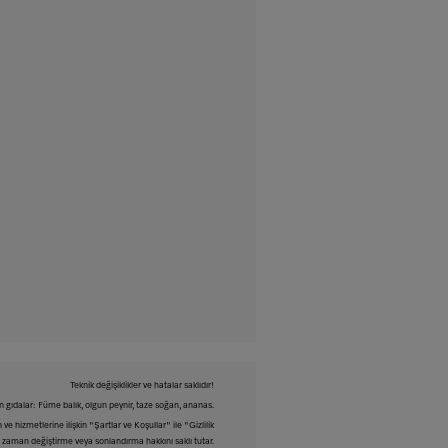
Teknik değişiklikler ve hatalar saklıdır!
gıdalar: Füme balık, olgun peynir, taze soğan, ananas.
ve hizmetlerine ilişkin "Şartlar ve Koşullar" ile "Gizlilik
iği zaman değiştirme veya sonlandırma hakkını saklı tutar.