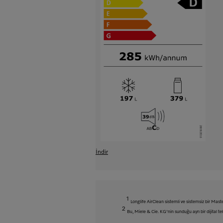
İndir
1
Longlife AirClean sistemli ve sistemsiz bir Ma
2
Bu, Miele & Cie. KG'nin sunduğu ayrı bir dijital tek