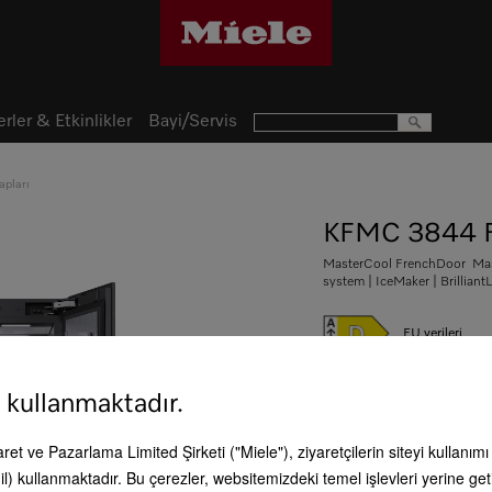
rler & Etkinlikler
Bayi/Servis
apları
KFMC 3844 
MasterCool FrenchDoor Mast
system | IceMaker | BrilliantL
EU verileri
 kullanmaktadır.
1.153.990,00
caret ve Pazarlama Limited Şirketi ("Miele"), ziyaretçilerin siteyi kullanım
l) kullanmaktadır. Bu çerezler, websitemizdeki temel işlevleri yerine get