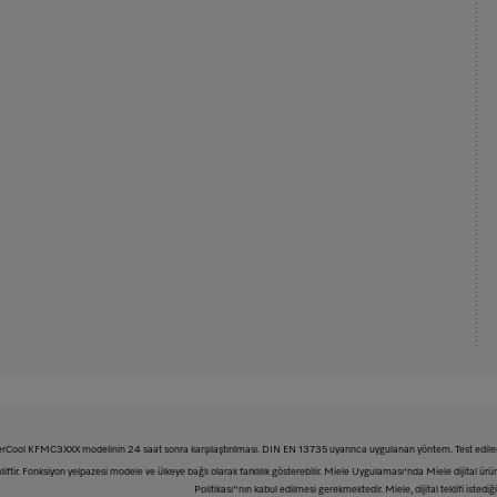
sterCool KFMC3XXX modelinin 24 saat sonra karşılaştırılması. DIN EN 13735 uyarınca uygulanan yöntem. Test edilen 
liftir. Fonksiyon yelpazesi modele ve ülkeye bağlı olarak farklılık gösterebilir. Miele Uygulaması'nda Miele dijital ürün 
Politikası"nın kabul edilmesi gerekmektedir. Miele, dijital teklifi isted