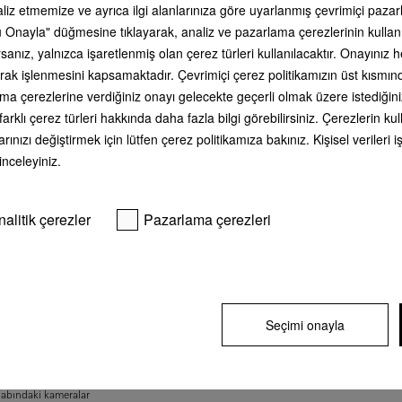
aliz etmemize ve ayrıca ilgi alanlarınıza göre uyarlanmış çevrimiçi paz
 Onayla" düğmesine tıklayarak, analiz ve pazarlama çerezlerinin kullan
SEPETE EK
anız, yalnızca işaretlenmiş olan çerez türleri kullanılacaktır. Onayınız
li olarak işlenmesini kapsamaktadır. Çevrimiçi çerez politikamızın üst kısmı
** KDV dahil tüm fiyatlar, gönderim 
ama çerezlerine verdiğiniz onayı gelecekte geçerli olmak üzere istediğini
farklı çerez türleri hakkında daha fazla bilgi görebilirsiniz. Çerezlerin 
rınızı değiştirmek için lütfen çerez politikamıza bakınız. Kişisel veriler
 inceleyiniz.
nalitik çerezler
Pazarlama çerezleri
Seçimi onayla
as | AirClean system | IceMaker | BrilliantLight Pro
r –
MasterFresh Pro
labındaki kameralar