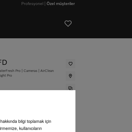
Profesyonel
Özel müşteriler
FD
erFresh Pro | Cameras | AirClean
ight Pro
 TL
**
ı hakkında bilgi toplamak için
irmemize, kullanıcıların