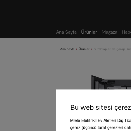
Not defteri
Ana Sayfa
Ürünler
Mağaza
Habe
Ana Sayfa
Ürünler
Buzdolapları ve Şarap Dol
Bu web sitesi çerez
Miele Elektrikli Ev Aletleri Dış Ti
çerez (üçüncü taraf çerezleri dahi