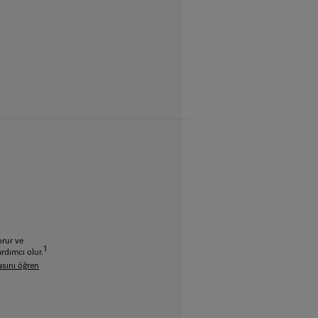
korur ve
1
rdımcı olur.
asını öğren