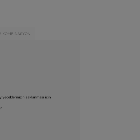
A KOMBINASYON
iyeceklerinizin saklanması için
en