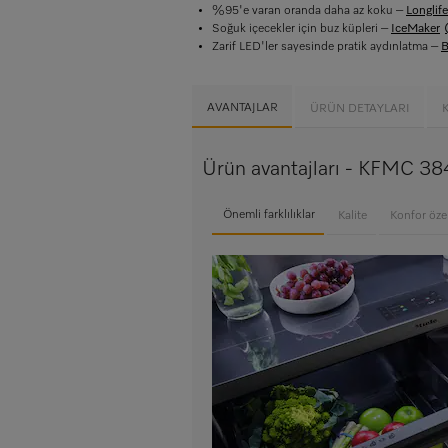
%95'e varan oranda daha az koku –
Longlif
Soğuk içecekler için buz küpleri –
IceMaker
Zarif LED'ler sayesinde pratik aydınlatma –
B
AVANTAJLAR
ÜRÜN DETAYLARI
Ürün avantajları - KFMC 3
Önemli farklılıklar
Kalite
Konfor özel