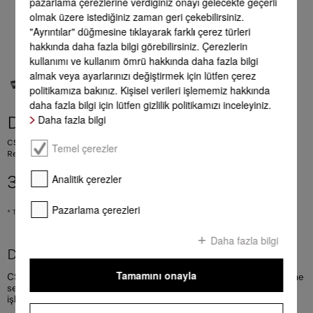
pazarlama çerezlerine verdiğiniz onayı gelecekte geçerli
olmak üzere istediğiniz zaman geri çekebilirsiniz.
"Ayrıntılar" düğmesine tıklayarak farklı çerez türleri
hakkında daha fazla bilgi görebilirsiniz. Çerezlerin
kullanımı ve kullanım ömrü hakkında daha fazla bilgi
almak veya ayarlarınızı değiştirmek için lütfen çerez
politikamıza bakınız. Kişisel verileri işlememiz hakkında
daha fazla bilgi için lütfen gizlilik politikamızı inceleyiniz.
Daha fazla bilgi
DUU 1000-2
CSDA 10x0/CSDA 7xxx FL/KMDA için bacasız işletime dönüştürme seti
Temel çerezler
Rejenere edilebilir koku filtresi dahil kontrollü baca bağlantısız işletim için
Analitik çerezler
33.190,00 TL
*
Pazarlama çerezleri
* Tavsiye edilen KDV dahil peşin fiyatıdır.
Daha fazla bilgi
Daha fazla ürün bilgileri
Tamamını onayla
CSDA 10x0/CSDA 7xxx FL/KMDA için bacasız işletime dönüştürme
seti Rejenere edilebilir koku filtresi dahil kontrollü baca bağlantısız
işletim için