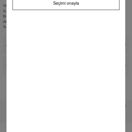
Seçimi onayla
100 mm ve üstü baza yüksekliklerinde montaj
Sol, sağ veya arkada hava tahliye bağlantısı, 2 uç dahil
Birden fazla DUU 1000-2'nin kombinasyonu mümkün
dahil yenilenebilir Longlife AirClean filtresi
Turboda homojen hava çıkışı
Aksesuar
Servis & Destek
Teknik değişiklikler ve hatalar saklıdır!
Sayfa başına dön