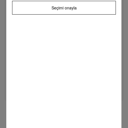
Isim
Seçimi onayla
Soyisim
Şehir
Kurumsal e-mail
Kurumsal telefon numarası