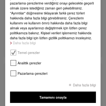
Mesajınız
pazarlama çerezlerine verdiğiniz onayı gelecekte geçerli
Not defteri
olmak üzere istediğiniz zaman geri çekebilirsiniz.
"Ayrıntılar" düğmesine tıklayarak farklı çerez türleri
hakkında daha fazla bilgi görebilirsiniz. Çerezlerin
kullanımı ve kullanım ömrü hakkında daha fazla bilgi
almak veya ayarlarınızı değiştirmek için lütfen çerez
politikamıza bakınız. Kişisel verileri işlememiz hakkında
daha fazla bilgi için lütfen gizlilik politikamızı inceleyiniz.
Daha fazla bilgi
Temel çerezler
Analitik çerezler
Pazarlama çerezleri
Kişisel bilgiler
Daha fazla bilgi
Şirket
Tamamını onayla