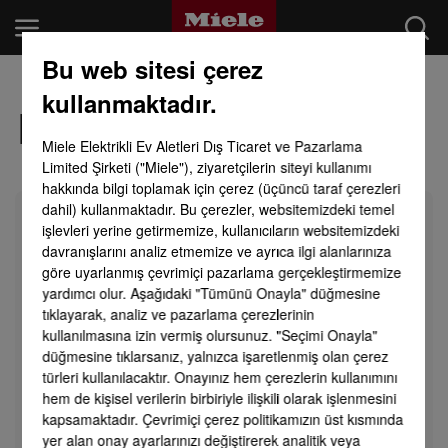
Bu web sitesi çerez
kullanmaktadır.
SEKTÖRLER
Bize ulaşın.
Miele Elektrikli Ev Aletleri Dış Ticaret ve Pazarlama
BILGI MERKEZI
Limited Şirketi ("Miele"), ziyaretçilerin siteyi kullanımı
hakkında bilgi toplamak için çerez (üçüncü taraf çerezleri
dahil) kullanmaktadır. Bu çerezler, websitemizdeki temel
ÜRÜNLER
işlevleri yerine getirmemize, kullanıcıların websitemizdeki
Diğer talepler -
davranışlarını analiz etmemize ve ayrıca ilgi alanlarınıza
SHOP
göre uyarlanmış çevrimiçi pazarlama gerçekleştirmemize
Talebinizin detayları
yardımcı olur. Aşağıdaki "Tümünü Onayla" düğmesine
SERVIS & DESTEK
tıklayarak, analiz ve pazarlama çerezlerinin
kullanılmasına izin vermiş olursunuz. "Seçimi Onayla"
Size daha iyi destek olabilmemiz için lütfen
ÖZEL MÜŞTERILER
düğmesine tıklarsanız, yalnızca işaretlenmiş olan çerez
talebinizin hangi konuya ilişkin olduğunuzu
türleri kullanılacaktır. Onayınız hem çerezlerin kullanımını
belirtiniz.
hem de kişisel verilerin birbiriyle ilişkili olarak işlenmesini
kapsamaktadır. Çevrimiçi çerez politikamızın üst kısmında
Arama
yer alan onay ayarlarınızı değiştirerek analitik veya