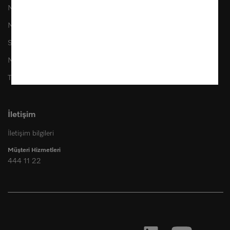
Miele'nin özel müşterileri
Miele Marine
SteelcoBelimed
Mimarlar & yapı sahipleri
Tedarikçiler
İletişim
İletişim bilgileri
Müşteri Hizmetleri
444 11 22