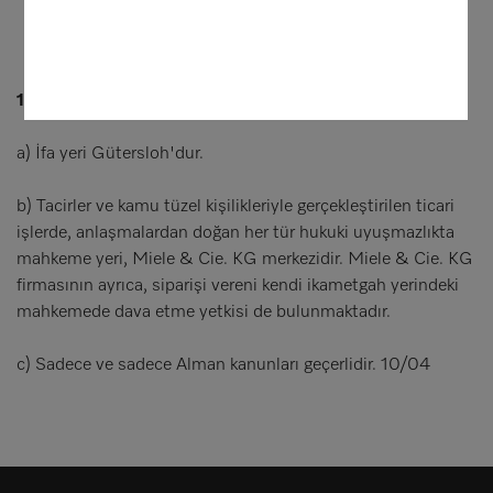
10. İfa yeri, yetkili mahkeme, hukukun seçimi maddesi
a) İfa yeri Gütersloh'dur.
b) Tacirler ve kamu tüzel kişilikleriyle gerçekleştirilen ticari
işlerde, anlaşmalardan doğan her tür hukuki uyuşmazlıkta
mahkeme yeri, Miele & Cie. KG merkezidir. Miele & Cie. KG
firmasının ayrıca, siparişi vereni kendi ikametgah yerindeki
mahkemede dava etme yetkisi de bulunmaktadır.
c) Sadece ve sadece Alman kanunları geçerlidir. 10/04