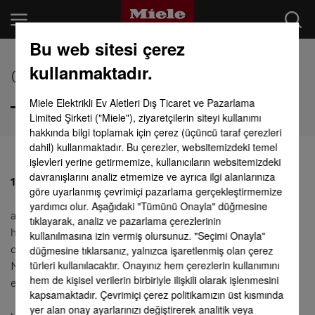
Bu web sitesi çerez
kullanmaktadır.
Genel İşlem Şartları
SEKTÖRLER
Miele Elektrikli Ev Aletleri Dış Ticaret ve Pazarlama
BILGI MERKEZI
Limited Şirketi ("Miele"), ziyaretçilerin siteyi kullanımı
hakkında bilgi toplamak için çerez (üçüncü taraf çerezleri
dahil) kullanmaktadır. Bu çerezler, websitemizdeki temel
ÜRÜNLER
işlevleri yerine getirmemize, kullanıcıların websitemizdeki
davranışlarını analiz etmemize ve ayrıca ilgi alanlarınıza
SHOP
1. Genel koşullar
göre uyarlanmış çevrimiçi pazarlama gerçekleştirmemize
yardımcı olur. Aşağıdaki "Tümünü Onayla" düğmesine
SERVIS & DESTEK
a) İşbu şartlar, tüm teslimat ve hizmetler için geçerlidir;
tıklayarak, analiz ve pazarlama çerezlerinin
herhangi bir iş bağlantısı çerçevesinde özel bir sipariş
kullanılmasına izin vermiş olursunuz. "Seçimi Onayla"
ÖZEL MÜŞTERILER
düğmesine tıklarsanız, yalnızca işaretlenmiş olan çerez
onayının gerçekleşmemiş olması bu durumu etkilemez.
türleri kullanılacaktır. Onayınız hem çerezlerin kullanımını
Müşterinin satın alma koşulları, bunlara açıkça itiraz
hem de kişisel verilerin birbiriyle ilişkili olarak işlenmesini
edilmemiş olsa bile, geçerli değildir.
kapsamaktadır. Çevrimiçi çerez politikamızın üst kısmında
Arama
yer alan onay ayarlarınızı değiştirerek analitik veya