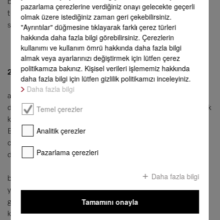
b) Çalışanlarımızla varılan anlaşmalar, özellikle de verilen
pazarlama çerezlerine verdiğiniz onayı gelecekte geçerli
Not defteri
teminatlar, tarafımızdan yazılı bir şekilde onaylanmadığı
olmak üzere istediğiniz zaman geri çekebilirsiniz.
sürece geçerli değildir.
"Ayrıntılar" düğmesine tıklayarak farklı çerez türleri
hakkında daha fazla bilgi görebilirsiniz. Çerezlerin
kullanımı ve kullanım ömrü hakkında daha fazla bilgi
almak veya ayarlarınızı değiştirmek için lütfen çerez
politikamıza bakınız. Kişisel verileri işlememiz hakkında
2. Teslimatlar
daha fazla bilgi için lütfen gizlilik politikamızı inceleyiniz.
Daha fazla bilgi
a) Alıcının çıkarları açısından makul olarak
Temel çerezler
değerlendirilebildiği sürece, ayrı bir şekilde hesaplanabilecek
kısmi teslimat gerçekleştirme hakkımız mevcuttur.
Analitik çerezler
Birbirleriyle alakalı olarak satılan münferit parçalardan
oluşmadığı sürece kısmi teslimat makul olarak
Pazarlama çerezleri
değerlendirilebilir.
Daha fazla bilgi
b) Teslimat, serbestçe belirlenmiş olan teslimat adresine
yapılır. Gönderi riskleri alıcıya aittir. Şayet alıcı isterse, tüm
Tamamını onayla
gönderiler değerinin % ½'si oranında bir ücretle kırılmaya
karşı sigortalanabilir.