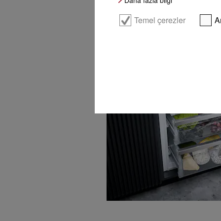
PerfectFresh Pro
Temel çerezler
A