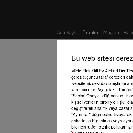
Not defteri
Ana Sayfa
Ürünler
Mağaza
Habe
Bu web sitesi çerez
Soğutucu/dondurucu kombinasyonları
Ürün avantajları
Miele Elektrikli Ev Aletleri Dış Ti
çerez (üçüncü taraf çerezleri dahi
websitemizdeki davranışlarını an
yardımcı olur. Aşağıdaki "Tümünü
"Seçimi Onayla" düğmesine tıklars
kişisel verilerin birbiriyle ilişki
değiştirerek analitik veya pazarl
"Ayrıntılar" düğmesine tıklayarak 
ve
PerfectFresh P
daha fazla bilgi almak veya ayarla
PerfectFresh Active
MasterFresh Pro
bilgi için lütfen gizlilik politikamızı
Daha fazla bilgi