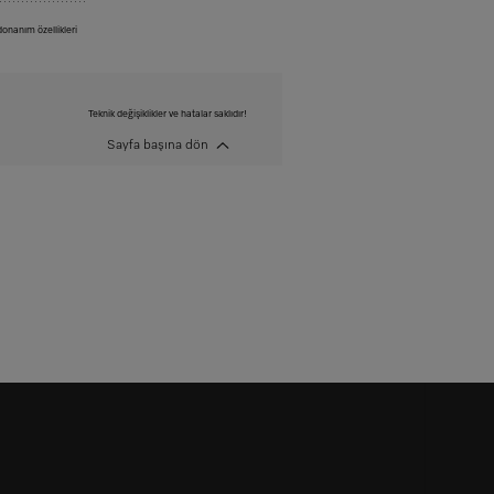
onanım özellikleri
Teknik değişiklikler ve hatalar saklıdır!
Sayfa başına dön