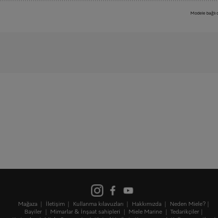
Modele bağlı d
Mağaza
İletişim
Kullanma kılavuzları
Hakkımızda
Neden Miele?
Bayiler
Mimarlar & İnşaat sahipleri
Miele Marine
Tedarikçiler