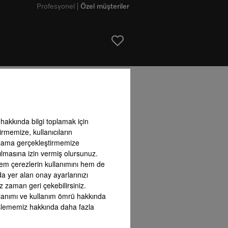
Profesyonel
Özel müşteriler
vantajları
ı hakkında bilgi toplamak için
irmemize, kullanıcıların
arlama gerçekleştirmemize
ılmasına izin vermiş olursunuz.
 hem çerezlerin kullanımını hem de
nda yer alan onay ayarlarınızı
z zaman geri çekebilirsiniz.
kullanımı ve kullanım ömrü hakkında
h Pro
DailyFre
i işlememiz hakkında daha fazla
IceMaker
DailyFresh ExtraCool