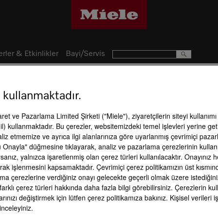
rler & Etkinlikler
Bayi/Servis
 kullanmaktadır.
66
Ürün a
caret ve Pazarlama Limited Şirketi ("Miele"), ziyaretçilerin siteyi kullanım
l) kullanmaktadır. Bu çerezler, websitemizdeki temel işlevleri yerine get
aliz etmemize ve ayrıca ilgi alanlarınıza göre uyarlanmış çevrimiçi paz
 Onayla" düğmesine tıklayarak, analiz ve pazarlama çerezlerinin kullan
anız, yalnızca işaretlenmiş olan çerez türleri kullanılacaktır. Onayınız
li olarak işlenmesini kapsamaktadır. Çevrimiçi çerez politikamızın üst kısmı
ama çerezlerine verdiğiniz onayı gelecekte geçerli olmak üzere istediğini
farklı çerez türleri hakkında daha fazla bilgi görebilirsiniz. Çerezlerin 
ro
DailyFresh
IceMaker
PerfectFres
rınızı değiştirmek için lütfen çerez politikamıza bakınız. Kişisel veriler
 inceleyiniz.