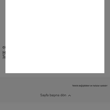
Cihaz bakımı
Miele E-Shop
Temizlik Ürünlerine bakış
Teknik değişiklikler ve hatalar saklıdır!
Sayfa başına dön