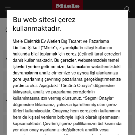
Bu web sitesi çerez
kullanmaktadır.
Ocak aksesuarları
Miele Elektrikli Ev Aletleri Dış Ticaret ve Pazarlama
Limited Şirketi ("Miele"), ziyaretçilerin siteyi kullanımı
hakkında bilgi toplamak için çerez (üçüncü taraf çerezleri
Cihaz donanımı
dahil) kullanmaktadır. Bu çerezler, websitemizdeki temel
işlevleri yerine getirmemize, kullanıcıların websitemizdeki
davranışlarını analiz etmemize ve ayrıca ilgi alanlarınıza
göre uyarlanmış çevrimiçi pazarlama gerçekleştirmemize
Tüm iç donanım aksesuarları
yardımcı olur. Aşağıdaki "Tümünü Onayla" düğmesine
tıklayarak, analiz ve pazarlama çerezlerinin
kullanılmasına izin vermiş olursunuz. "Seçimi Onayla"
Tüm kızartma kapları ve tencere takımları
düğmesine tıklarsanız, yalnızca işaretlenmiş olan çerez
türleri kullanılacaktır. Onayınız hem çerezlerin kullanımını
hem de kişisel verilerin birbiriyle ilişkili olarak işlenmesini
kapsamaktadır. Çevrimiçi çerez politikamızın üst kısmında
Tüm mutfak yardımcıları
yer alan onay ayarlarınızı değiştirerek analitik veya