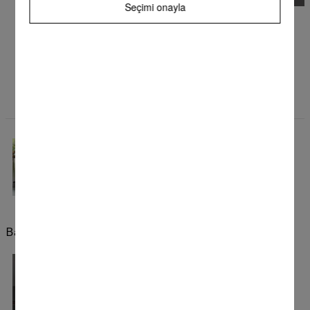
Seçimi onayla
Miele temizlik ürünleri
Daima mükemmel sonuçlar
Özel Miele cihaz fonksiyonları sayesinde güvenilir sonuçlar
elde edersiniz.
Yapışmaz kaplama
Yapışmaz
Orijinal Miele gurme kızartıcılar yüksek kaliteli
bir ILAG Ultimate yapışmaz kaplama ile
donatılmıştır.
Bakım
Miele temizlik ürünleri
Daima mükemmel sonuçlar
Özel Miele cihaz fonksiyonları sayesinde
güvenilir sonuçlar elde edersiniz.