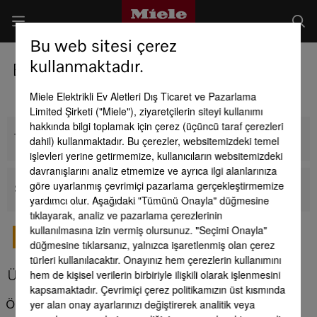
Bu web sitesi çerez
kullanmaktadır.
Buharlı fırın
Miele Elektrikli Ev Aletleri Dış Ticaret ve Pazarlama
Limited Şirketi ("Miele"), ziyaretçilerin siteyi kullanımı
hakkında bilgi toplamak için çerez (üçüncü taraf çerezleri
Tüm ankastre buharlı fırınlar
dahil) kullanmaktadır. Bu çerezler, websitemizdeki temel
işlevleri yerine getirmemize, kullanıcıların websitemizdeki
davranışlarını analiz etmemize ve ayrıca ilgi alanlarınıza
göre uyarlanmış çevrimiçi pazarlama gerçekleştirmemize
Solo buharlı fırınlar
yardımcı olur. Aşağıdaki "Tümünü Onayla" düğmesine
tıklayarak, analiz ve pazarlama çerezlerinin
kullanılmasına izin vermiş olursunuz. "Seçimi Onayla"
MIELE SATIŞ DANIŞMANI
düğmesine tıklarsanız, yalnızca işaretlenmiş olan çerez
türleri kullanılacaktır. Onayınız hem çerezlerin kullanımını
hem de kişisel verilerin birbiriyle ilişkili olarak işlenmesini
Ürün avantajları - Buharlı fırın
kapsamaktadır. Çevrimiçi çerez politikamızın üst kısmında
yer alan onay ayarlarınızı değiştirerek analitik veya
Önemli farklılıklar