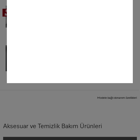
Dokulu paslanmaz çelik pişirme alanı
Profesyonel bir donanım.
Yüksek bir kalite, kolay bakım: Tüm buharlı
fırın modellerimiz, paslanmaz çelik pişirme
alanıyla donatılmıştır.
Şeffaf cam kapak
Tek bir bakışla her şey
Şeffaf cam kapak sayesinde pişen
malzemenizi en iyi şekilde görebilirsiniz.
Modele bağlı donanım özellikleri
Aksesuar ve Temizlik Bakım Ürünleri