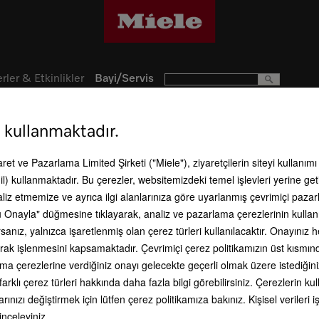
rler & Etkinlikler
Bayi/Servis
 kullanmaktadır.
Servis paketleri
caret ve Pazarlama Limited Şirketi ("Miele"), ziyaretçilerin siteyi kullanım
Size cazip servis paketleri sunuyoruz - her biri size ve Miele ev aletlerinize özel avant
l) kullanmaktadır. Bu çerezler, websitemizdeki temel işlevleri yerine get
aliz etmemize ve ayrıca ilgi alanlarınıza göre uyarlanmış çevrimiçi paz
 Onayla" düğmesine tıklayarak, analiz ve pazarlama çerezlerinin kullan
anız, yalnızca işaretlenmiş olan çerez türleri kullanılacaktır. Onayınız
li olarak işlenmesini kapsamaktadır. Çevrimiçi çerez politikamızın üst kısmı
ama çerezlerine verdiğiniz onayı gelecekte geçerli olmak üzere istediğini
farklı çerez türleri hakkında daha fazla bilgi görebilirsiniz. Çerezlerin 
rınızı değiştirmek için lütfen çerez politikamıza bakınız. Kişisel veriler
Garanti Uzatma
Bakım ve onarım
 inceleyiniz.