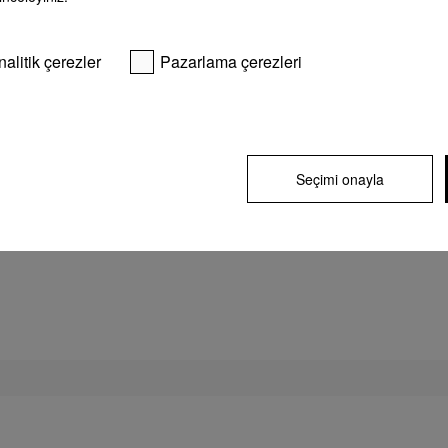
Uzun ömürlü, dayanıklı, optimum
Miele ev aletlerini güvenilir bir ortaktır
kullanım konforu ve maksimum kalite -
Aletlerinizin kullanımından uzun süre
Miele ürününüzü alarak en iyi tercihi
memnun kalabilmeniz için Teknik
nalitik çerezler
Pazarlama çerezleri
yaptınız. Yeni cihazınız için maksimum
Servisimizle size profesyonel bakım,
güvenlik mi istiyorsunuz?
temizlik ve onarım sunuyoruz: Bakım
Servisi.
Daha fazlasını öğrenin...
Daha fazlasını öğrenin...
Seçimi onayla