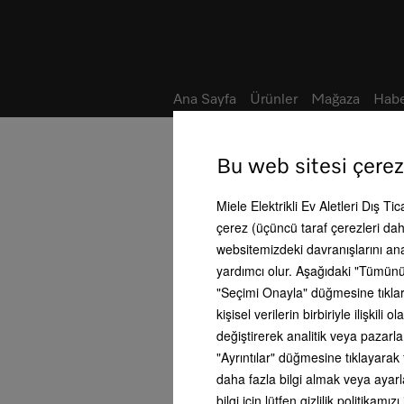
Not defteri
Ana Sayfa
Ürünler
Mağaza
Habe
Ana Sayfa
Bayi/Servis
Bu web sitesi çerez
Miele Elektrikli Ev Aletleri Dış Ti
Teknik Servis
çerez (üçüncü taraf çerezleri dahi
Teslimat & Kurulum
websitemizdeki davranışlarını an
yardımcı olur. Aşağıdaki "Tümünü
Servis paketleri
"Seçimi Onayla" düğmesine tıklars
kişisel verilerin birbiriyle ilişki
Garanti uzatma
değiştirerek analitik veya pazarl
"Ayrıntılar" düğmesine tıklayarak 
Bakım ve onarım
daha fazla bilgi almak veya ayarla
bilgi için lütfen gizlilik politikamızı
Yedek parçalar & Aksesuar