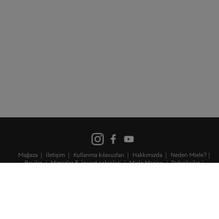
Mağaza
İletişim
Kullanma kılavuzları
Hakkımızda
Neden Miele?
Bayiler
Mimarlar & İnşaat sahipleri
Miele Marine
Tedarikçiler
Kariyerler
Miele Corporate
Kişisel Verilerin Korunması
Kullanım şartları
Künye
Şartlar ve koşullar
Site Haritası
Bilgi Toplumu Hizmetleri