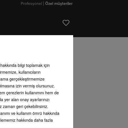
Profesyonel
Özel müşteriler
ı hakkında bilgi toplamak için
ajlar içeriyor.
irmemize, kullanıcıların
arlama gerçekleştirmemize
ılmasına izin vermiş olursunuz.
 hem çerezlerin kullanımını hem de
nda yer alan onay ayarlarınızı
z zaman geri çekebilirsiniz.
kullanımı ve kullanım ömrü hakkında
i işlememiz hakkında daha fazla
Evde danışmanlık