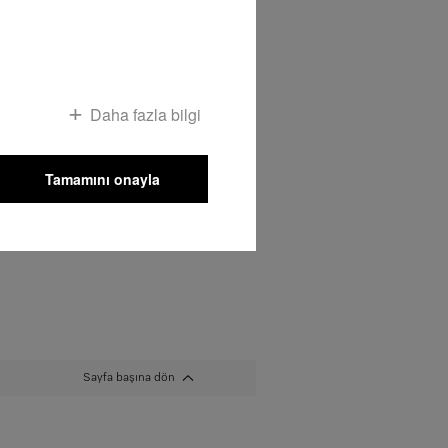
.
Miele Home programı ile evinizde özel
servisin rahatlığını deneyimleyin.
Her zaman mükemmel sonuçlardan
faydalanabilmeniz için Miele ev
aletlerinizin fonksiyonları ve en iyi
kullanımına ilişkin kapsamlı bilgileri size
evinizde veriyoruz. Bu hizmeti almak
Daha fazla bilgi
için 444 22 11 numaralı hattan bize
ulaşabilirsiniz.
Tamamını onayla
Sayfa başına dön