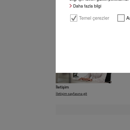
Daha fazla bilgi
Bayi arama
Temel çerezler
A
Bilgi talebi
İletişim
İletişim
İletişim sayfasına git